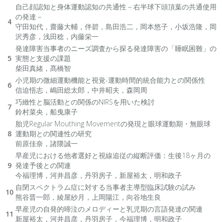
自己顔認知と身体運動認知の共通性－右半球下頭頂葉の共通使用
の発達－
4
守田知代，齋藤大輔，伴碧，島田浩二，岡本悠子，小坂浩隆，岡
沢秀彦，浅田稔，内藤栄一
発達障害当事者のニーズ調査から探る発達障害の「睡眠困難」の
5
実態と支援の課題
柴田真緒，髙橋智
小児期の微細運動機能と視覚-運動時間的統合能力との関係性
6
信迫悟志，嶋田総太郎，中井昭夫，森岡周
巧緻性と脳活動との関係のNIRSを用いた検討
7
鈴村菜央，船曳康子
胎児Regular Mouthing Movementの発現と眼球運動期・無眼球
8
運動期との関連性の研究
前原佳奈，諸隈誠一
早産児における他者選好と視線追従の縦断評価：生後18ヶ月の
9
発達予後との関連
今福理博，河井昌彦，丹羽房子，新屋裕太，明和政子
自閉スペクトラム症に対する当事者主導型臨床試験の試み
10
熊谷晋一郎，綾屋紗月，上岡陽江，向谷地生良
早産児の自発的啼泣のメロディーと乳児期の言語発達の関連
11
新屋裕太，河井昌彦，丹羽房子，今福理博，明和政子