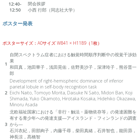
閉会挨拶
12:40-
12:50
小西 行郎（同志社大学）
ポスター発表
ポスターサイズ：A0サイズ W841 × H1189（1枚）
自閉スペクトラム症者における触覚時間順序判断中の視覚干渉効
果
1
和田真，池田華子，浅田晃佑，佐野美沙子，深津玲子，熊谷晋一
郎
Development of right-hemispheric dominance of inferior
parietal lobule in self-body recognition task
2
Eiichi Naito, Tomoyo Morita, Daisuke N Saito, Midori Ban, Koji
Shimada, Yuko Okamoto, Hirotaka Kosaka, Hidehiko Okazawa,
Minoru Asada
北欧福祉国家における「非行・触法・薬物依存等」の発達困難を
有する青少年への発達支援―アイスランド・フィンランドの調査
3
から―
石川衣紀，田部絢子，内藤千尋，柴田真緒，石井智也，能田昴，
神長涼，髙橋智