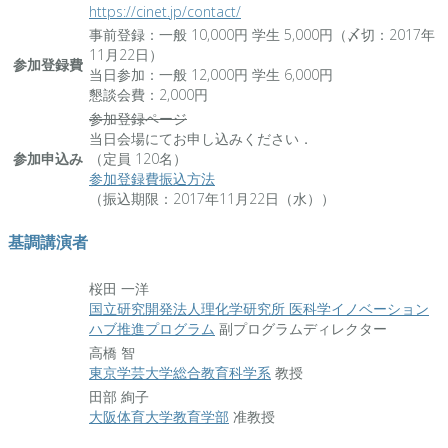
https://cinet.jp/contact/
事前登録：一般 10,000円 学生 5,000円（〆切：2017年
11月22日）
参加登録費
当日参加：一般 12,000円 学生 6,000円
懇談会費：2,000円
参加登録ページ
当日会場にてお申し込みください．
参加申込み
（定員 120名）
参加登録費振込方法
（振込期限：2017年11月22日（水））
基調講演者
桜田 一洋
国立研究開発法人理化学研究所 医科学イノベーション
ハブ推進プログラム
副プログラムディレクター
高橋 智
東京学芸大学総合教育科学系
教授
田部 絢子
大阪体育大学教育学部
准教授